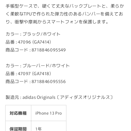
ホ
ホ
手帳型ケースで、硬くて丈夫なバックプレートと、柔らか
ワ
ワ
く柔軟なTPUで作られた弾力性のあるバンパーを備えてお
イ
イ
り、衝撃や摩耗からスマートフォンを保護します。
ト
ト
の
の
カラー : ブラック/ホワイト
数
数
品番 : 47096 (GA7414)
量
量
商品コード : 8718846095549
を
を
減
増
ら
や
カラー : ブルーバード/ホワイト
す
す
品番 : 47097 (GA7418)
商品コード : 8718846095556
製造元 : adidas Originals〔アディダスオリジナルス〕
対応機種
iPhone 13 Pro
保証期間
1年