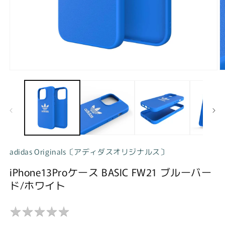
モ
ー
ダ
ル
で
メ
デ
ィ
ア
adidas Originals〔アディダスオリジナルス〕
(1)
(2
を
iPhone13Proケース BASIC FW21 ブルーバー
開
く
ド/ホワイト
★
★
★
★
★
★
★
★
★
★