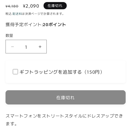
通
セ
¥2,090
在庫切れ
¥4,180
常
ー
税込
配送料
は決済ページで計算されます。
価
ル
獲得予定ポイント:
20ポイント
格
価
格
数量
iPhone13Pro
iPhone13Pro
ケ
ケ
ー
ー
ス
ス
ギフトラッピングを追加する（150円）
BASIC
BASIC
FW21
FW21
ブ
ブ
ル
ル
在庫切れ
ー
ー
バ
バ
スマートフォンをストリートスタイルにドレスアップでき
ー
ー
ます。
ド/
ド/