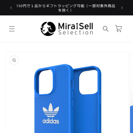
コンテン
税込3,
150円で１品からギフトラッピング可能（一部対象外商品
ツに進む
を除く）
カ
ー
ト
商品情報
にスキッ
プ